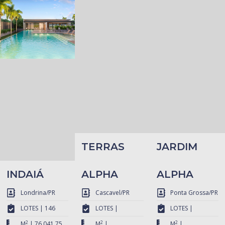
TERRAS
JARDIM
INDAIÁ
ALPHA
ALPHA
Londrina/PR
Cascavel/PR
Ponta Grossa/PR
LOTES | 146
LOTES |
LOTES |
2
2
2
M
| 76.041,75
M
|
M
|