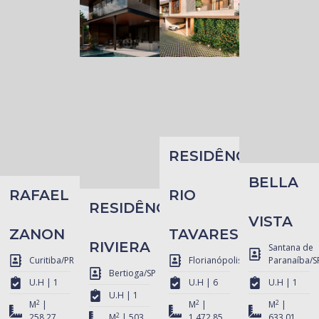
RESIDÊNCIA
BELLA
RAFAEL
RIO
RESIDÊNCIA
VISTA
ZANON
TAVARES
RIVIERA
Santana de
Curitiba/PR
Florianópolis/SC
Paranaíba/S
Bertioga/SP
U.H | 1
U.H | 6
U.H | 1
U.H | 1
2
2
2
M
|
M
|
M
|
2
258,27
M
| 503
1.472,85
633,01