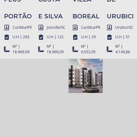
PORTÃO
E SILVA
BOREAL
URUBICI
Curitiba/PR
Joincille/SC
Curitiba/PR
Urubici/SC
U.H | 263
U.H | 122
U.H | 29
U.H | 51
2
2
2
2
M
|
M
|
M
|
M
|
18.969,09
18.969,09
6.552,05
4.149,86