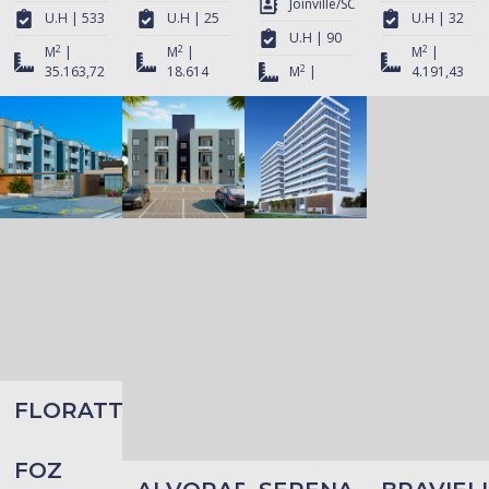
Joinville/SC
U.H | 533
U.H | 25
U.H | 32
U.H | 90
2
2
2
M
|
M
|
M
|
2
35.163,72
18.614
M
|
4.191,43
FLORATTA
FOZ