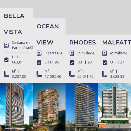
BELLA
OCEAN
VISTA
VIEW
RHODES
MALFATT
Santana de
Paranaíba/SP
Piçarras/SC
Joinville/SC
Joinville/SC
U.H |
663,01
U.H | 96
U.H | 90
U.H | 27
2
2
2
2
M
|
M
|
M
|
M
|
3.287,03
17.092,48
25.071,72
3.623,58