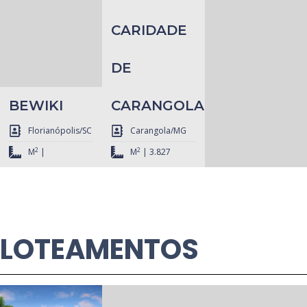
CARIDADE
DE
BEWIKI
CARANGOLA
Florianópolis/SC
Carangola/MG
2
2
M
|
M
| 3.827
LOTEAMENTOS