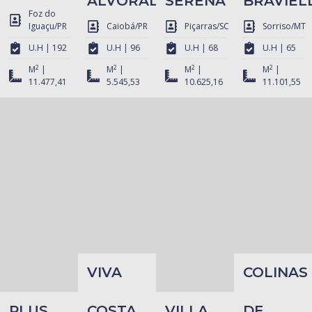
ALVORADA
SERENA
BRAVIEL
Foz do
Iguaçu/PR
Caiobá/PR
Piçarras/SC
Sorriso/MT
U.H | 192
U.H | 96
U.H | 68
U.H | 65
2
2
2
2
M
|
M
|
M
|
M
|
11.477,41
5.545,53
10.625,16
11.101,55
VIVA
COLINAS
PLUS
COSTA
VILLA
DE