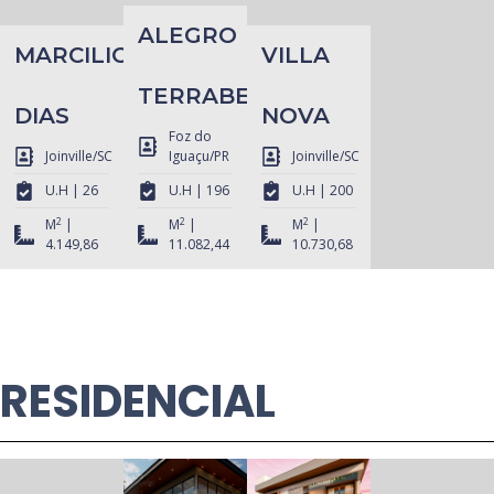
ALEGRO
MARCILIO
VILLA
TERRABELA
DIAS
NOVA
Foz do
Joinville/SC
Iguaçu/PR
Joinville/SC
U.H | 26
U.H | 196
U.H | 200
2
2
2
M
|
M
|
M
|
4.149,86
11.082,44
10.730,68
RESIDENCIAL