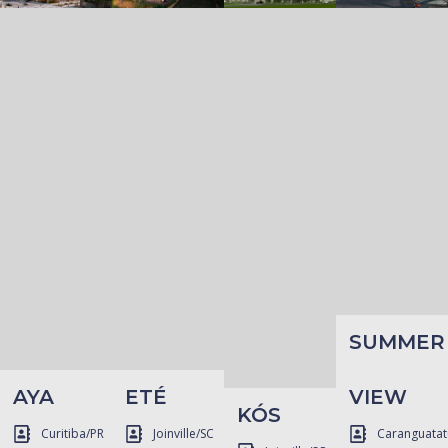
SUMMER
AYA
ETÉ
VIEW
KÓS
Curitiba/PR
Joinville/SC
Caranguatat